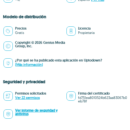
Modelo de distribución
Precios
Licencia
Gratis
Propietaria
Copyright © 2026 Genius Media
Group, Inc.
¿Por qué se ha publicado esta aplicación en Uptodown?
(Más información)
Seguridad y privacidad
Permisos solicitados
Firma del certificado
Ver 22 permisos
fd751ea8010524b623aa83067b0
eb78f
Ver informe de seguridad y
antivirus