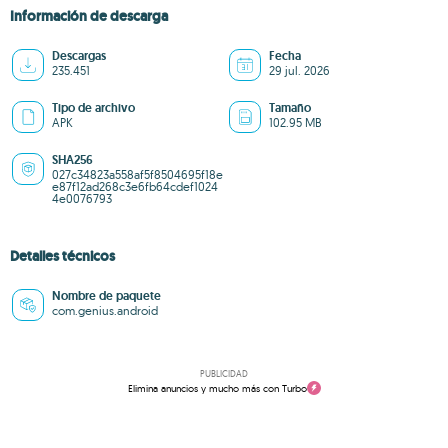
Información de descarga
Descargas
Fecha
235.451
29 jul. 2026
Tipo de archivo
Tamaño
APK
102.95 MB
SHA256
027c34823a558af5f8504695f18e
e87f12ad268c3e6fb64cdef1024
4e0076793
Detalles técnicos
Nombre de paquete
com.genius.android
PUBLICIDAD
Elimina anuncios y mucho más con Turbo