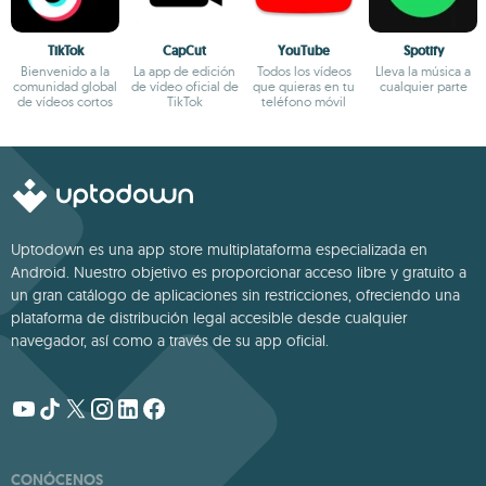
TikTok
CapCut
YouTube
Spotify
Bienvenido a la
La app de edición
Todos los vídeos
Lleva la música a
comunidad global
de vídeo oficial de
que quieras en tu
cualquier parte
de vídeos cortos
TikTok
teléfono móvil
Uptodown es una app store multiplataforma especializada en
Android. Nuestro objetivo es proporcionar acceso libre y gratuito a
un gran catálogo de aplicaciones sin restricciones, ofreciendo una
plataforma de distribución legal accesible desde cualquier
navegador, así como a través de su app oficial.
CONÓCENOS