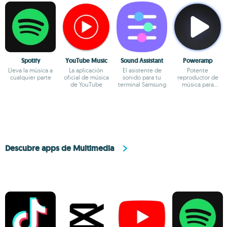
Spotify
YouTube Music
Sound Assistant
Poweramp
Lleva la música a
La aplicación
El asistente de
Potente
cualquier parte
oficial de música
sonido para tu
reproductor de
de YouTube
terminal Samsung
música para
Android
Descubre apps de Multimedia