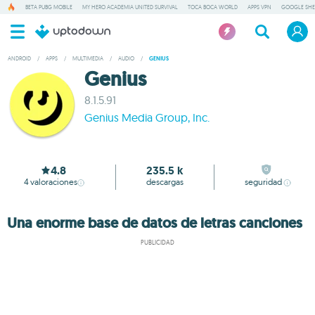
BETA PUBG MOBILE
MY HERO ACADEMIA UNITED SURVIVAL
TOCA BOCA WORLD
APPS VPN
GOOGLE SHE
ANDROID
/
APPS
/
MULTIMEDIA
/
AUDIO
/
GENIUS
Genius
8.1.5.91
Genius Media Group, Inc.
4.8
235.5 k
4
valoraciones
descargas
seguridad
Una enorme base de datos de letras canciones
PUBLICIDAD